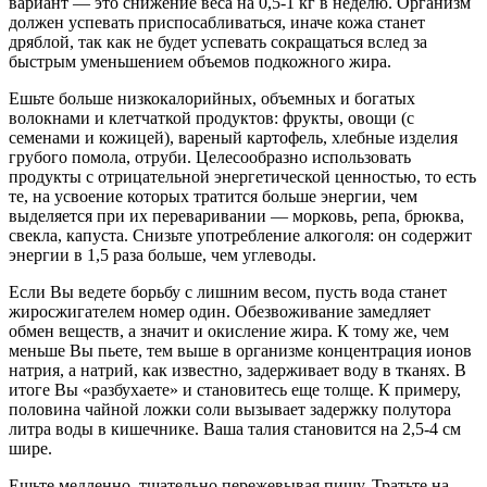
вариант — это снижение веса на 0,5-1 кг в неделю. Организм
должен успевать приспосабливаться, иначе кожа станет
дряблой, так как не будет успевать сокращаться вслед за
быстрым уменьшением объемов подкожного жира.
Ешьте больше низкокалорийных, объемных и богатых
волокнами и клетчаткой продуктов: фрукты, овощи (с
семенами и кожицей), вареный картофель, хлебные изделия
грубого помола, отруби. Целесообразно использовать
продукты с отрицательной энергетической ценностью, то есть
те, на усвоение которых тратится больше энергии, чем
выделяется при их переваривании — морковь, репа, брюква,
свекла, капуста. Снизьте употребление алкоголя: он содержит
энергии в 1,5 раза больше, чем углеводы.
Если Вы ведете борьбу с лишним весом, пусть вода станет
жиросжигателем номер один. Обезвоживание замедляет
обмен веществ, а значит и окисление жира. К тому же, чем
меньше Вы пьете, тем выше в организме концентрация ионов
натрия, а натрий, как известно, задерживает воду в тканях. В
итоге Вы «разбухаете» и становитесь еще толще. К примеру,
половина чайной ложки соли вызывает задержку полутора
литра воды в кишечнике. Ваша талия становится на 2,5-4 см
шире.
Ешьте медленно, тщательно пережевывая пищу. Тратьте на