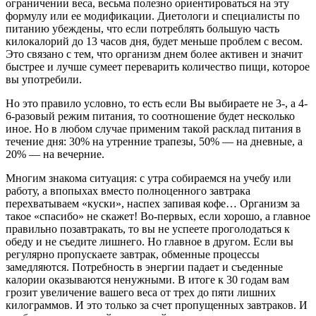
ограничении веса, весьма полезно ориентироваться на эту
формулу или ее модификации. Диетологи и специалисты по
питанию убеждены, что если потреблять большую часть
килокалорий до 13 часов дня, будет меньше проблем с весом.
Это связано с тем, что организм днем более активен и значит
быстрее и лучше сумеет переварить количество пищи, которое
вы употребили.
Но это правило условно, то есть если Вы выбираете не 3-, а 4-
6-разовый режим питания, то соотношение будет несколько
иное. Но в любом случае применим такой расклад питания в
течение дня: 30% на утренние трапезы, 50% — на дневные, а
20% — на вечерние.
Многим знакома ситуация: с утра собираемся на учебу или
работу, а впопыхах вместо полноценного завтрака
перехватываем «куски», наспех запивая кофе… Организм за
такое «спасибо» не скажет! Во-первых, если хорошо, а главное
правильно позавтракать, то вы не успеете проголодаться к
обеду и не съедите лишнего. Но главное в другом. Если вы
регулярно пропускаете завтрак, обменные процессы
замедляются. Потребность в энергии падает и съеденные
калории оказываются ненужными. В итоге к 30 годам вам
грозит увеличение вашего веса от трех до пяти лишних
килограммов. И это только за счет пропущенных завтраков. И