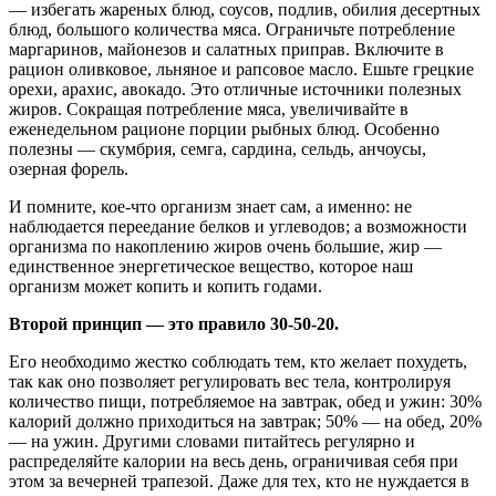
— избегать жареных блюд, соусов, подлив, обилия десертных
блюд, большого количества мяса. Ограничьте потребление
маргаринов, майонезов и салатных приправ. Включите в
рацион оливковое, льняное и рапсовое масло. Ешьте грецкие
орехи, арахис, авокадо. Это отличные источники полезных
жиров. Сокращая потребление мяса, увеличивайте в
еженедельном рационе порции рыбных блюд. Особенно
полезны — скумбрия, семга, сардина, сельдь, анчоусы,
озерная форель.
И помните, кое-что организм знает сам, а именно: не
наблюдается переедание белков и углеводов; а возможности
организма по накоплению жиров очень большие, жир —
единственное энергетическое вещество, которое наш
организм может копить и копить годами.
Второй принцип — это правило 30-50-20.
Его необходимо жестко соблюдать тем, кто желает похудеть,
так как оно позволяет регулировать вес тела, контролируя
количество пищи, потребляемое на завтрак, обед и ужин: 30%
калорий должно приходиться на завтрак; 50% — на обед, 20%
— на ужин. Другими словами питайтесь регулярно и
распределяйте калории на весь день, ограничивая себя при
этом за вечерней трапезой. Даже для тех, кто не нуждается в