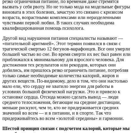
резко ограничивая питание, по временам даже стремятся
вызвать у себя рвоту. Но не только мода на модельные фигуры
виновата в этих болезнях, зачастую это связано с кризисом
возраста, возрастными комплексами или неразделенными
чувствами первой любви. В таких случаях необходима
квалифицированная помощь психолога.
Другой вид нарушения питания специалисты называют —
«питательной аритмией». Этот термин появился в связи с
трагической смертью 12 бегунов-марафонцев. Все они умерли
большей частью во сне. Во время смерти их вес был равен или
приближался к минимальному для взрослого человека. Для
достижения тех результатов или рекордов, которых они
добились, им пришлось резко ограничить питание, потребляя
только самые необходимые количества калорий, жиров и
других веществ. По-видимому, дело в том, что они настолько
мало ели, что сердцу не хватило энергии для работы в
условиях большой физической нагрузки. Это и привело к
остановке сердца. Отсюда можно сделать вывод — люди
среднего телосложения, бегающие на средние дистанции,
меньше рискуют, чем те, кто не придерживается средних
значений во всем — и в питании, и в спорте. Так что
придерживайтесь во всем «золотой середины» и гармонии.
Шестой принцип связан с подсчетом калорий, которые мы