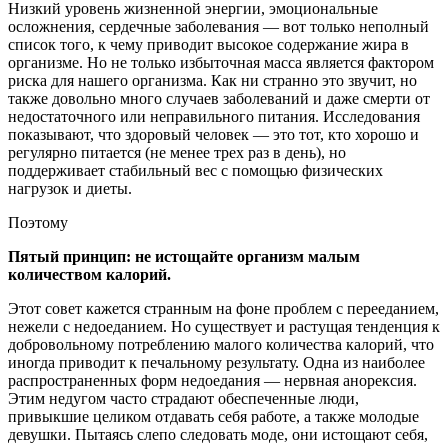
Низкий уровень жизненной энергии, эмоциональные
осложнения, сердечные заболевания — вот только неполный
список того, к чему приводит высокое содержание жира в
организме. Но не только избыточная масса является фактором
риска для нашего организма. Как ни странно это звучит, но
также довольно много случаев заболеваний и даже смерти от
недостаточного или неправильного питания. Исследования
показывают, что здоровый человек — это тот, кто хорошо и
регулярно питается (не менее трех раз в день), но
поддерживает стабильный вес с помощью физических
нагрузок и диеты.
Поэтому
Пятый принцип: не истощайте организм малым
количеством калорий.
Этот совет кажется странным на фоне проблем с перееданием,
нежели с недоеданием. Но существует и растущая тенденция к
добровольному потреблению малого количества калорий, что
иногда приводит к печальному результату. Одна из наиболее
распространенных форм недоедания — нервная анорексия.
Этим недугом часто страдают обеспеченные люди,
привыкшие целиком отдавать себя работе, а также молодые
девушки. Пытаясь слепо следовать моде, они истощают себя,