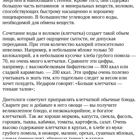
энергией в наибольшей степени. Кроме того, они содержат
большую часть витаминов и минеральных веществ, волокон,
способствующих быстрому насыщению и хорошему
пищеварению. В большинстве углеводов много воды,
необходимой для обмена веществ.
Сочетание воды и волокон (клетчатка) создает такой объем
пищи, который дает ощущение сытости, не допуская
переедания. При этом количество калорий относительно
невелико. Например, в небольшом яблоке только 50
килокалорий, а в небольшом кусочке хлеба грубого помола —
70, но очень много клетчатки. Сравните эти цифры,
например, с высокобелковым бифштексом — 800 ккал или
сладкой карамелью. — 200 ккал. Эти цифры очень полезно
учитывать и знать тем, кто тщательно следит за весом или
хочет похудеть. Недаром говорят: «Больше клетчатки —
тоньше талия»;
Диетологи советуют приправлять клетчаткой обычные блюда.
Сварите рис и добавьте в него овощи — вы получите
великолепное блюдо, и низкокалорийное, и богатое
клетчаткой. Так же хороши морковь, капуста, свекла, фасоль,
горошек, тыква, кабачки, томаты, картофель, салат. Очень
высоко содержание клетчатки в крупах, в хлебе из муки
грубого помола, в инжире, малине, орехах, сушеных яблоках,
сливах (чернослив), абрикосах (урюк), в кураге.