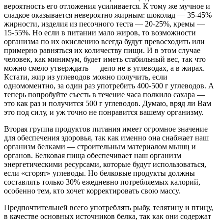
вероятность его отложения усиливается. К тому же мучное и
сладкое оказывается невероятно жирным: шоколад — 35-45%
жирности, изделия из песочного теста — 20-25%, кремы —
15-55%. Но если в питании мало жиров, то возможности
организма по их окислению всегда будут превосходить или
примерно равняться их количеству пищи. И в этом случае
человек, как минимум, будет иметь стабильный вес, так что
можно смело утверждать — дело не в углеводах, а в жирах.
Кстати, жир из углеводов можно получить, если
одномоментно, за один раз употребить 400-500 г углеводов. А
теперь попробуйте съесть в течение часа полкило сахара —
это как раз и получится 500 г углеводов. Думаю, вряд ли Вам
это под силу, и уж точно не понравится вашему организму.
Вторая группа продуктов питания имеет огромное значение
для обеспечения здоровья, так как именно она снабжает наш
организм белками — строительным материалом мышц и
органов. Белковая пища обеспечивает наш организм
энергетическими ресурсами, которые будут использоваться,
если «сгорят» углеводы. Но белковые продукты должны
составлять только 30% ежедневно потребляемых калорий,
особенно тем, кто хочет корректировать свою массу.
Предпочтительней всего употреблять рыбу, телятину и птицу,
в качестве основных источников белка, так как они содержат