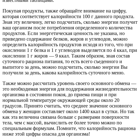
известными таблицами.
Покупая продукты, также обращайте внимание на цифру,
которая соответствует калорийности 100 г данного продукта.
Зная эту величину, легко подсчитать, сколько энергии получит
ваш организм после потребления определенного количества
продуктов. Если энергетическая ценность не указана, но
приведено содержание белков, жиров и углеводов, можно
определить калорийность продуктов исходя из того, что при
окислении 1 г белка и 1 г углеводов выделяется по 4 ккал, при
окислении 1 г жиров — 9 ккал. Таким образом, зная состав
суточного рациона питания, то есть всего съеденного и
выпитого за день, можно подсчитать, сколько энергии Вы
получили за день, какова калорийность суточного меню.
Также можно рассчитать уровень своего основного обмена —
это необходимая энергия для поддержания жизнедеятельности
организма в состоянии покоя, до приема пищи и при
нормальной температуре окружающей среды около 20
градусов. Принято считать, что среднее значение основного
обмена у женщин составляет около 1400 ккал в сутки. Но так
как эта величина связана больше с размерами поверхности
тела, чем с массой, вычислить ее более точно можно по
специальным формулам. Помните, что калорийность рациона
ниже этой цифры опасна для организма!