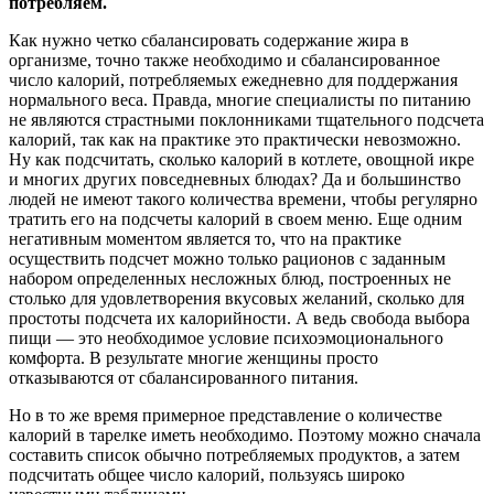
потребляем.
Как нужно четко сбалансировать содержание жира в
организме, точно также необходимо и сбалансированное
число калорий, потребляемых ежедневно для поддержания
нормального веса. Правда, многие специалисты по питанию
не являются страстными поклонниками тщательного подсчета
калорий, так как на практике это практически невозможно.
Ну как подсчитать, сколько калорий в котлете, овощной икре
и многих других повседневных блюдах? Да и большинство
людей не имеют такого количества времени, чтобы регулярно
тратить его на подсчеты калорий в своем меню. Еще одним
негативным моментом является то, что на практике
осуществить подсчет можно только рационов с заданным
набором определенных несложных блюд, построенных не
столько для удовлетворения вкусовых желаний, сколько для
простоты подсчета их калорийности. А ведь свобода выбора
пищи — это необходимое условие психоэмоционального
комфорта. В результате многие женщины просто
отказываются от сбалансированного питания.
Но в то же время примерное представление о количестве
калорий в тарелке иметь необходимо. Поэтому можно сначала
составить список обычно потребляемых продуктов, а затем
подсчитать общее число калорий, пользуясь широко