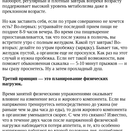
наоборот, регулярный и плотный завтрак вопреки возрасту
поддерживает высокий уровень метаболизма даже в
преклонном возрасте.
Но как заставить себя, если по утрам совершенно не хочется
есть? Во-первых: устраивайте последний прием пищи не
позднее 8-9 часов вечера. Во время сна пищеварение
приостанавливается, так что после ужина в полночь, вы
встретите утро с полным желудком. Какой тут завтрак! Во-
вторых: делайте по утрам пробежку (зарядку). Бывает так, что
желудок пустой, а организм еще не проснулся. Как раз на этот
случай и нужна пробежка. Если нет такой возможности, вам
поможет обыкновенная скакалка — 5-10 минут прыжков — и
вы сразу проснетесь. Ну а затем прохладный душ.
Третий принцип — это планирование физических
нагрузок.
Время занятий физическими упражнениями оказывает
влияние на изменение веса и жирового компонента. Если вы
напряженно тренируетесь непосредственно до ужина (не
раньше чем за два часа до еды), то доля жирового компонента
в организме уменьшится скорее. С чем это связано? Известно,
что в течение двух часов после напряженной физической
нагрузки наблюдается потеря аппетита, и те, кто особенно
напряженно работают во второй половине дня, потребляют