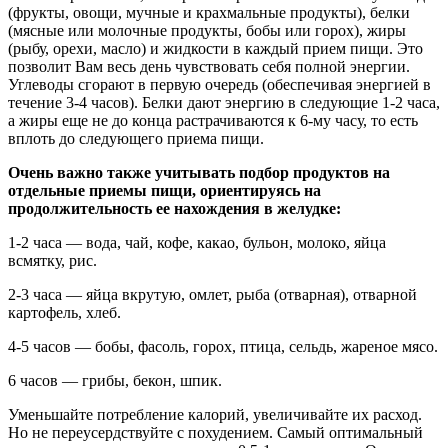
(фрукты, овощи, мучные и крахмальные продукты), белки
(мясные или молочные продукты, бобы или горох), жиры
(рыбу, орехи, масло) и жидкости в каждый прием пищи. Это
позволит Вам весь день чувствовать себя полной энергии.
Углеводы сгорают в первую очередь (обеспечивая энергией в
течение 3-4 часов). Белки дают энергию в следующие 1-2 часа,
а жиры еще не до конца растрачиваются к 6-му часу, то есть
вплоть до следующего приема пищи.
Очень важно также учитывать подбор продуктов на
отдельные приемы пищи, ориентируясь на
продолжительность ее нахождения в желудке:
1-2 часа — вода, чай, кофе, какао, бульон, молоко, яйца
всмятку, рис.
2-3 часа — яйца вкрутую, омлет, рыба (отварная), отварной
картофель, хлеб.
4-5 часов — бобы, фасоль, горох, птица, сельдь, жареное мясо.
6 часов — грибы, бекон, шпик.
Уменьшайте потребление калорий, увеличивайте их расход.
Но не переусердствуйте с похудением. Самый оптимальный