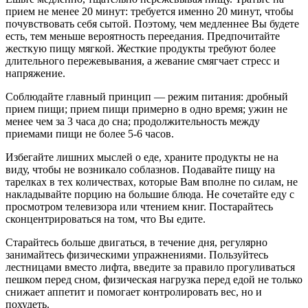
прием не менее 20 минут: требуется именно 20 минут, чтобы
почувствовать себя сытой. Поэтому, чем медленнее Вы будете
есть, тем меньше вероятность переедания. Предпочитайте
жесткую пищу мягкой. Жесткие продукты требуют более
длительного пережевывания, а жевание смягчает стресс и
напряжение.
Соблюдайте главный принцип — режим питания: дробный
прием пищи; прием пищи примерно в одно время; ужин не
менее чем за 3 часа до сна; продолжительность между
приемами пищи не более 5-6 часов.
Избегайте лишних мыслей о еде, храните продукты не на
виду, чтобы не возникало соблазнов. Подавайте пищу на
тарелках в тех количествах, которые Вам вполне по силам, не
накладывайте порцию на большие блюда. Не сочетайте еду с
просмотром телевизора или чтением книг. Постарайтесь
сконцентрироваться на том, что Вы едите.
Старайтесь больше двигаться, в течение дня, регулярно
занимайтесь физическими упражнениями. Пользуйтесь
лестницами вместо лифта, введите за правило прогуливаться
пешком перед сном, физическая нагрузка перед едой не только
снижает аппетит и помогает контролировать вес, но и
похудеть.