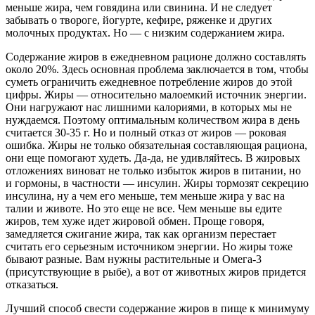
меньше жира, чем говядина или свинина. И не следует
забывать о твороге, йогурте, кефире, ряженке и других
молочных продуктах. Но — с низким содержанием жира.
Содержание жиров в ежедневном рационе должно составлять
около 20%. Здесь основная проблема заключается в том, чтобы
суметь ограничить ежедневное потребление жиров до этой
цифры. Жиры — относительно малоемкий источник энергии.
Они нагружают нас лишними калориями, в которых мы не
нуждаемся. Поэтому оптимальным количеством жира в день
считается 30-35 г. Но и полный отказ от жиров — роковая
ошибка. Жиры не только обязательная составляющая рациона,
они еще помогают худеть. Да-да, не удивляйтесь. В жировых
отложениях виноват не только избыток жиров в питании, но
и гормоны, в частности — инсулин. Жиры тормозят секрецию
инсулина, ну а чем его меньше, тем меньше жира у вас на
талии и животе. Но это еще не все. Чем меньше вы едите
жиров, тем хуже идет жировой обмен. Проще говоря,
замедляется сжигание жира, так как организм перестает
считать его серьезным источником энергии. Но жиры тоже
бывают разные. Вам нужны растительные и Омега-3
(присутствующие в рыбе), а вот от животных жиров придется
отказаться.
Лучший способ свести содержание жиров в пище к минимуму