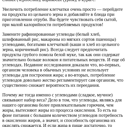
Увеличить потребление клетчатки очень просто — перейдите
на продукты из цельного зерна и добавляйте в блюда при
приготовлении отруби. Вы будете чувствовать себя сытой,
при малой калорийности потребляемых продуктов!
Замените рафинированные углеводы (белый хлеб,
шлифованный рис, макароны из мягких сортов пшеницы)
углеводами, богатыми клетчаткой (каши и хлеб из цельного
зерна, коричневый рис). Всегда следует предпочитать
продукты грубого помола белой муке, так как они содержат
значительно больше волокон я питательных веществ. И еще об
углеводах. Недавние исследования доказали что, во-первых,
организм человека в обычных условиях не использует
углеводы для построения жира; а во-вторых, потребление
углеводов довольно жестко регламентирует сам организм, что
существенно снижает вероятность их переедания.
Почему же тогда именно с углеводами (сладкое, мучное)
связывают набор веса? Дело в том, что углеводы, являясь для
нашего организма более привлекательным горючим, чем
жиры, вытесняют жиры из процесса окисления. То есть на
фоне питания с большим количеством углеводов потребность
в окислении жиров, а значит, и способность организма их
окислять снижается. И если жира в пище достаточно, то