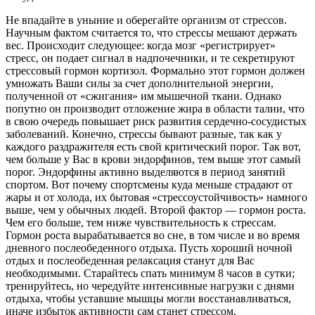
Не впадайте в уныние и оберегайте организм от стрессов.
Научным фактом считается то, что стрессы мешают держать
вес. Происходит следующее: когда мозг «регистрирует»
стресс, он подает сигнал в надпочечники, и те секретируют
стрессовый гормон кортизол. Формально этот гормон должен
умножать Ваши силы за счет дополнительной энергии,
полученной от «сжигания» им мышечной ткани. Однако
попутно он производит отложение жира в области талии, что
в свою очередь повышает риск развития сердечно-сосудистых
заболеваний. Конечно, стрессы бывают разные, так как у
каждого раздражителя есть свой критический порог. Так вот,
чем больше у Вас в крови эндорфинов, тем выше этот самый
порог. Эндорфины активно выделяются в период занятий
спортом. Вот почему спортсмены куда меньше страдают от
жары и от холода, их бытовая «стрессоустойчивость» намного
выше, чем у обычных людей. Второй фактор — гормон роста.
Чем его больше, тем ниже чувствительность к стрессам.
Гормон роста вырабатывается во сне, в том числе и во время
дневного послеобеденного отдыха. Пусть хороший ночной
отдых и послеобеденная релаксация станут для Вас
необходимыми. Старайтесь спать минимум 8 часов в сутки;
тренируйтесь, но чередуйте интенсивные нагрузки с днями
отдыха, чтобы уставшие мышцы могли восстанавливаться,
иначе избыток активности сам станет стрессом.