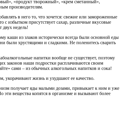
товый», «продукт творожный», «крем сметанный»,
тным производителям.
авлять в него то, что хочется: свежие или замороженные
то с избытком присутствует сахар, различные вкусовые
т двух недель!
му каши из злаков исторически всегда были основной еды
ы они были хрустящими и сладкими. Не поленитесь сварить
абоалкогольные напитки вообще не существует, поэтому
щих законов наши подростки расплачиваются своим
тайте» сами – из обычных алкогольных напитков и сока!
м, укорачивают жизнь и ухудшают ее качество.
анизм получает яды малыми дозами, привыкает к ним и уже
 эти вещества копятся в организме и вызывают более