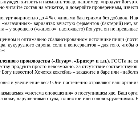
вынужден хитрить и называть товар, например, «продукт йогур
о читайте состав на этикетке, и доверяйте проверенным, извес
гурт жирностью до 4 % с живыми бактериями без добавок. И доб
 «магазинных» вариантах зачастую ферментов (бактерий) нет, за
та – у хорошего («живого», настоящего) йогурта он не превышае
ноценном и оптимально сбалансированном источнике пищи (поэто
хара, кукурузного сиропа, соли и консервантов – для того, чтоб
о»!
нного производства («Ягуар», «Бризер» и т.п.).
ГОСТа на сл
ству продукта просто невозможно. За отсутствие соответствую
у Богу известно! Хочется коктейль – закажите в баре или «набол
овья и увеличение веса! Они постепенно отравляют ваш организ
к называемая «система оповещения» о поступившем яде. Ваш орг
 коже, нарушениями стула, тошнотой или головокружениями. Но