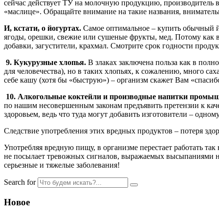
сейчас действует ТУ на молочную продукцию, производитель 
«маслице». Обращайте внимание на такие названия, внимательн
И, кстати, о йогуртах.
Самое оптимальное – купить обычный йо
ягоды, орешки, свежие или сушеные фрукты, мед. Потому как в
добавки, загустители, крахмал. Смотрите срок годности продук
9. Кукурузные хлопья.
В злаках заключена польза как в пол
для человечества), но в таких хлопьях, к сожалению, много са
себе кашу (хотя бы «быструю») – организм скажет Вам «спасиб
10. Алкогольные коктейли и производные напитки промышле
по нашим несовершенным законам предъявить претензии к каче
здоровьем, ведь что туда могут добавить изготовители – одном
Следствие употребления этих вредных продуктов – потеря здор
Употребляя вредную пищу, в организме перестает работать та
не посылает тревожных сигналов, выражаемых высыпаниями на
серьезные и тяжелые заболевания!
Search for
Новое