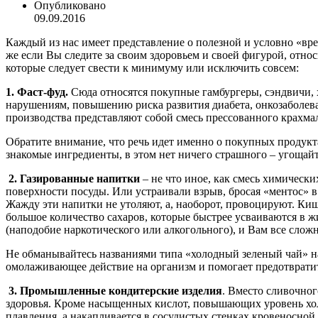
Опубликовано
09.09.2016
Каждый из нас имеет представление о полезной и условно «вред
же если Вы следите за своим здоровьем и своей фигурой, относ
которые следует свести к минимуму или исключить совсем:
1. Фаст-фуд.
Сюда относятся покупные гамбургеры, сэндвичи, 
нарушениям, повышению риска развития диабета, онкозаболев
производства представляют собой смесь прессованного крахмал
Обратите внимание, что речь идет именно о покупных продукта
знакомые ингредиенты, в этом нет ничего страшного – угощайт
2. Газированные напитки
– не что иное, как смесь химическ
поверхности посуды. Или устраивали взрыв, бросая «ментос» в 
Жажду эти напитки не утоляют, а, наоборот, провоцируют. Киш
большое количество сахаров, которые быстрее усваиваются в 
(наподобие наркотического или алкогольного), и Вам все сложн
Не обманывайтесь названиями типа «холодный зеленый чай» на 
омолаживающее действие на организм и помогает предотвратит
3. Промышленные кондитерские изделия
. Вместо сливочног
здоровья. Кроме насыщенных кислот, повышающих уровень холе
плавления, а накапливается в сосудистых стенках кровеносной