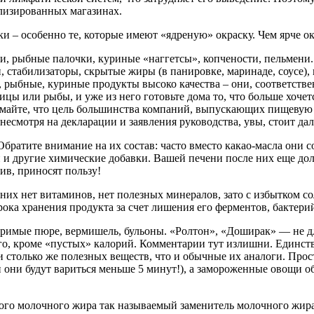
лизированных магазинах.
 – особенно те, которые имеют «ядреную» окраску. Чем ярче ок
, рыбные палочки, куриные «наггетсы», копчености, пельмени. В
и, стабилизаторы, скрытые жиры (в панировке, маринаде, соус
, рыбные, куриные продукты высоко качества – они, соответствен
ицы или рыбы, и уже из него готовьте дома то, что больше хоч
майте, что цель большинства компаний, выпускающих пищевую 
несмотря на декларации и заявления руководства, увы, стоит дал
 Обратите внимание на их состав: часто вместо какао-масла они
 и другие химические добавки. Вашей печени после них еще дол
ив, приносят пользу!
их нет витаминов, нет полезных минералов, зато с избытком со
рока хранения продукта за счет лишения его ферментов, бактери
римые пюре, вермишель, бульоны. «Ролтон», «Доширак» — не д
его, кроме «пустых» калорий. Комментарии тут излишни. Единст
 столько же полезных веществ, что и обычные их аналоги. Прос
и они будут вариться меньше 5 минут!), а замороженные овощи о
го молочного жира так называемый заменитель молочного жира, 