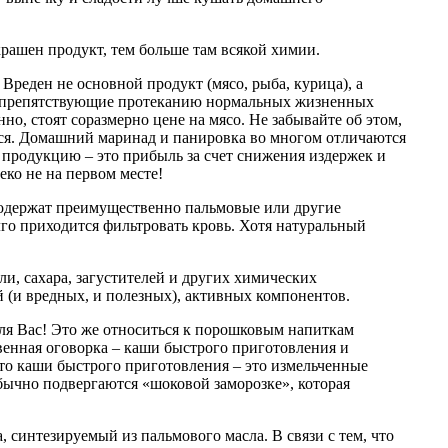
рашен продукт, тем больше там всякой химии.
реден не основной продукт (мясо, рыба, курица), а
е), препятствующие протеканию нормальных жизненных
но, стоят соразмерно цене на мясо. Не забывайте об этом,
ется. Домашний маринад и панировка во многом отличаются
продукцию – это прибыль за счет снижения издержек и
еко не на первом месте!
 содержат преимущественно пальмовые или другие
го приходится фильтровать кровь. Хотя натуральный
ли, сахара, загустителей и других химических
й (и вредных, и полезных), активных компонентов.
ля Вас! Это же относиться к порошковым напиткам
венная оговорка – каши быстрого приготовления и
то каши быстрого приготовления – это измельченные
бычно подвергаются «шоковой заморозке», которая
синтезируемый из пальмового масла. В связи с тем, что