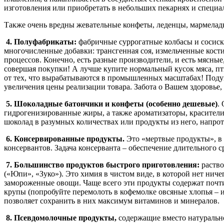
изготовления или приобретать в небольших пекарнях и специа
Также очень вредны жевательные конфеты, леденцы, мармеладки
4. Полуфабрикаты:
фабричные суррогатные колбасы и сосиски
многочисленные добавки: трансгенная соя, измельченные кост
процессов. Конечно, есть разные производители, и есть мясные
совершая покупки! А лучше купите нормальный кусок мяса, пт
от тех, что вырабатываются в промышленных масштабах! Поду
увеличения цены реализации товара. Забота о Вашем здоровье, 
5. Шоколадные батончики и конфеты (особенно дешевые)
.
гидрогенизированные жиры, а также ароматизаторы, красители
шоколад в разумных количествах или продукты из него, напрот
6. Консервированные продукты.
Это «мертвые продукты», в н
консервантов. Задача консерванта – обеспечение длительного с
7. Большинство продуктов быстрого приготовления:
раство
(«Юпи», «Зуко»). Это химия в чистом виде, в которой нет нич
замороженные овощи. Чаще всего эти продукты содержат почти
крупы (попробуйте перемолоть в кофемолке овсяные хлопья – 
позволяет сохранить в них максимум витаминов и минералов.
8. Псевдомолочные продукты,
содержащие вместо натурально