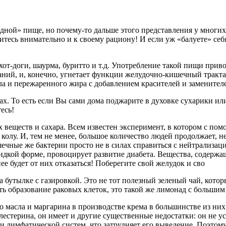
ной» пище, но почему-то дальше этого представления у многих де
итесь внимательно и к своему рациону! И если уж «балуете» себя
хот-доги, шаурма, буритто и т.д. Употребление такой пищи при
аний, и, конечно, угнетает функции желудочно-кишечный тракт
а и пережаренного жира с добавлением красителей и заменителе
х. То есть если Вы сами дома поджарите в духовке сухарики ил
есь!
их веществ и сахара. Всем известен эксперимент, в котором с п
колу. И, тем не менее, большое количество людей продолжает, н
ечные же бактерии просто не в силах справиться с нейтрализаци
жидкой форме, провоцирует развитие диабета. Вещества, содерж
ее будет от них отказаться! Поберегите свой желудок и сво
бутылке с газировкой. Это не тот полезный зеленый чай, которы
ь образование раковых клеток, это такой же лимонад с большим
о масла и маргарина в производстве крема в большинстве из ни
стерина, он имеет и другие существенные недостатки: он не ус
 и лимфатической систем, что затрудняет его выведение. Поэто