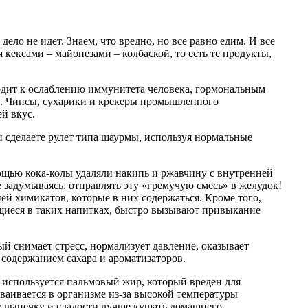
ло не идет. Знаем, что вредно, но все равно едим. И все
 кексами – майонезами – колбаской, то есть те продукты,
водит к ослаблению иммунитета человека, гормональным
а. Чипсы, сухарики и крекеры промышленного
й вкус.
и сделаете рулет типа шаурмы, используя нормальные
омощью кока-колы удаляли накипь и ржавчину с внутренней
е задумываясь, отправлять эту «гремучую смесь» в желудок!
ей химикатов, которые в них содержаться. Кроме того,
ащиеся в таких напитках, быстро вызывают привыкание
й снимает стресс, нормализует давление, оказывает
 содержанием сахара и ароматизаторов.
х используется пальмовый жир, который вреден для
ваивается в организме из-за высокой температуры
му выпечку и сладости лучше кушать домашнего