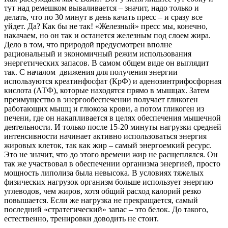
тут над ремешком вываливается – значит, надо только и
делать, что по 30 минут в день качать пресс – и сразу все
уйдет. Да? Как бы не так! «Железный» пресс мы, конечно,
накачаем, но он так и останется железным под слоем жира.
Дело в том, что природой предусмотрен вполне
рациональный и экономичный режим использования
энергетических запасов. В самом общем виде он выглядит
так. С началом движения для получения энергии
используются креатинфосфат (КрФ) и аденозинтрифосфорная
кислота (АТФ), которые находятся прямо в мышцах. Затем
преимущество в энергообеспечении получает гликоген
работающих мышц и глюкоза крови, а потом гликоген из
печени, где он накапливается в целях обеспечения мышечной
деятельности. И только после 15-20 минуты нагрузки средней
интенсивности начинает активно использоваться энергия
жировых клеток, так как жир – самый энергоемкий ресурс.
Это не значит, что до этого времени жир не расщеплялся. Он
так же участвовал в обеспечении организма энергией, просто
мощность липолиза была невысока. В условиях тяжелых
физических нагрузок организм больше использует энергию
углеводов, чем жиров, хотя общий расход калорий резко
повышается. Если же нагрузка не прекращается, самый
последний «стратегический» запас – это белок. До такого,
естественно, тренировки доводить не стоит.