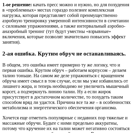
1-ое решение:
качать пресс можно и нужно, но для похудения
в «проблемных» местах гораздо полезнее комплексная
нагрузка, которая представляет собой преимущественно
аэробную тренировку умеренной интенсивности в сочетании
с силовыми упражнениями, а также интервальный аэробно-
анаэробный тренинг (тут будут уместны «взрывные»
включения, которые позволят значительно повысить эффект
занятия).
2-ая ошибка. Крутим обруч не останавливаясь.
В общем, это ошибка имеет примерно ту же логику, что и
первая ошибка. Крутим обруч – работаем корпусом – делаем
талию тоньше. На самом же деле упражняться с вращением
обруча имеет смысл в том случае, если мы уже избавились от
лишнего жира, и теперь необходимо не увеличить мышечный
корсет, а подчеркнуть линию талии. Ну а если жирок
присутствует в достаточном количестве, то похудеть таким
способом вряд ли удастся. Причина все та же – в особенностях
метаболизма и энергетического обеспечения организма.
Хочется еще отметить популярные с недавних пор тяжелые и
массажные обручи. Будьте с ними предельно аккуратны,
потому что кручение их на талии может негативно состояться