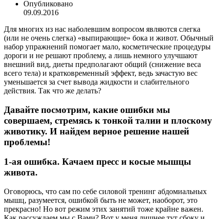
Опубликовано
09.09.2016
Для многих из нас наболевшим вопросом являются слегка
(или не очень слегка) «выпирающие» бока и живот. Обычный
набор упражнений помогает мало, косметические процедуры
дороги и не решают проблему, а лишь немного улучшают
внешний вид, диеты предполагают общий (снижение веса
всего тела) и кратковременный эффект, ведь зачастую вес
уменьшается за счет вывода жидкости и слабительного
действия. Так что же делать?
Давайте посмотрим, какие ошибки мы
совершаем, стремясь к тонкой талии и плоскому
животику. И найдем верное решение нашей
проблемы!
1-ая ошибка. Качаем пресс и косые мышцы
живота.
Оговорюсь, что сам по себе силовой тренинг абдомиальных
мышц, разумеется, ошибкой быть не может, наоборот, это
прекрасно! Но вот режим этих занятий тоже крайне важен.
Как рассуждаем мы с Вами? Вот у меня лишнее тут сбоку и