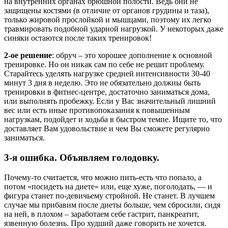
на внутренних органах брюшной полости. Ведь они не
защищены костями (в отличие от органов грудины и таза),
только жировой прослойкой и мышцами, поэтому их легко
травмировать подобной ударной нагрузкой. У некоторых даже
синяки остаются после таких тренировок!
2-ое решение
: обруч – это хорошее дополнение к основной
тренировке. Но он никак сам по себе не решит проблему.
Старайтесь уделять нагрузке средней интенсивности 30-40
минут 3 дня в неделю. Это не обязательно должны быть
тренировки в фитнес-центре, достаточно заниматься дома,
или выполнять пробежку. Если у Вас значительный лишний
вес или есть иные противопоказания к повышенным
нагрузкам, подойдет и ходьба в быстром темпе. Ищите то, что
доставляет Вам удовольствие и чем Вы сможете регулярно
заниматься.
3-я ошибка. Объявляем голодовку.
Почему-то считается, что можно пить-есть что попало, а
потом «посидеть на диете» или, еще хуже, поголодать, — и
фигура станет по-девичьему стройной. Не станет. В лучшем
случае мы прибавим после диеты больше, чем сбросили, сидя
на ней, в плохом – заработаем себе гастрит, панкреатит,
язвенную болезнь. Про худший даже говорить не хочется.