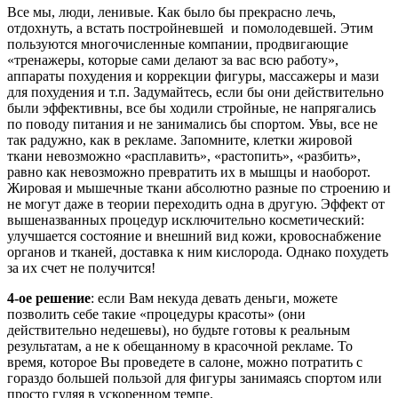
Все мы, люди, ленивые. Как было бы прекрасно лечь,
отдохнуть, а встать постройневшей и помолодевшей. Этим
пользуются многочисленные компании, продвигающие
«тренажеры, которые сами делают за вас всю работу»,
аппараты похудения и коррекции фигуры, массажеры и мази
для похудения и т.п. Задумайтесь, если бы они действительно
были эффективны, все бы ходили стройные, не напрягались
по поводу питания и не занимались бы спортом. Увы, все не
так радужно, как в рекламе. Запомните, клетки жировой
ткани невозможно «расплавить», «растопить», «разбить»,
равно как невозможно превратить их в мышцы и наоборот.
Жировая и мышечные ткани абсолютно разные по строению и
не могут даже в теории переходить одна в другую. Эффект от
вышеназванных процедур исключительно косметический:
улучшается состояние и внешний вид кожи, кровоснабжение
органов и тканей, доставка к ним кислорода. Однако похудеть
за их счет не получится!
4-ое решение
: если Вам некуда девать деньги, можете
позволить себе такие «процедуры красоты» (они
действительно недешевы), но будьте готовы к реальным
результатам, а не к обещанному в красочной рекламе. То
время, которое Вы проведете в салоне, можно потратить с
гораздо большей пользой для фигуры занимаясь спортом или
просто гуляя в ускоренном темпе.