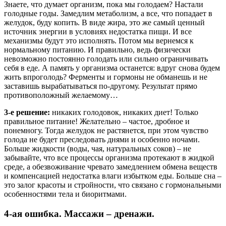
Знаете, что думает организм, пока мы голодаем? Настали
голодные годы. Замедлим метаболизм, а все, что попадает в
желудок, буду копить. В виде жира, это же самый ценный
источник энергии в условиях недостатка пищи. И все
механизмы будут это исполнять. Потом мы вернемся к
нормальному питанию. И правильно, ведь физически
невозможно постоянно голодать или сильно ограничивать
себя в еде. А память у организма останется: вдруг снова будем
жить впроголодь? Ферменты и гормоны не обманешь и не
заставишь вырабатываться по-другому. Результат прямо
противоположный желаемому…
3-е решение:
никаких голодовок, никаких диет! Только
правильное питание! Желательно – частое, дробное и
понемногу. Тогда желудок не растянется, при этом чувство
голода не будет преследовать днями и особенно ночами.
Больше жидкости (воды, чая, натуральных соков) – не
забывайте, что все процессы организма протекают в жидкой
среде, а обезвоживание чревато замедлением обмена веществ
и компенсацией недостатка влаги избытком еды. Больше сна –
это залог красоты и стройности, что связано с гормональными
особенностями тела и биоритмами.
4-ая ошибка. Массажи – дренажи.